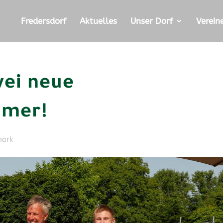
Fredersdorf
Aktuelles
Unser Dorf
Verein
wei neue
mmer!
mark