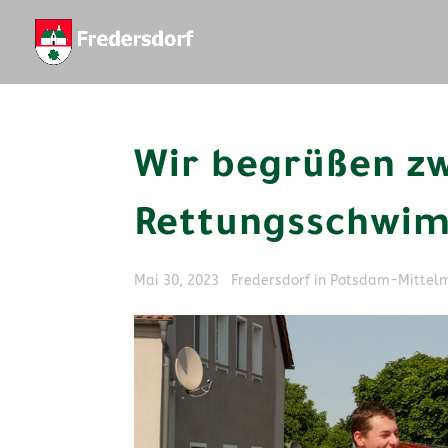
Wir begrüßen z
Rettungsschwi
von
|
Mai 30, 2023
|
Fredersdorf in Potsdam-Mittel