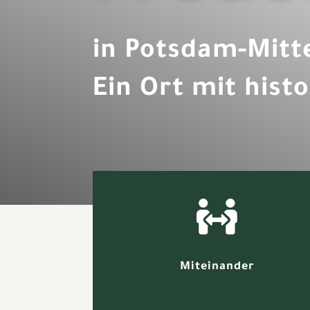
in Potsdam-Mitt
Ein Ort mit hist

Miteinander