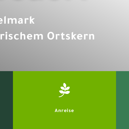
elmark
orischem Ortskern

Anreise